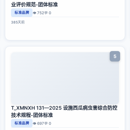
业评价规范-团体标准
👁️ 752
💬 0
标准品牌
385天前
5
T_XMNXH 131—2025 设施西瓜病虫害综合防控
技术规程-团体标准
👁️ 697
💬 0
标准品牌