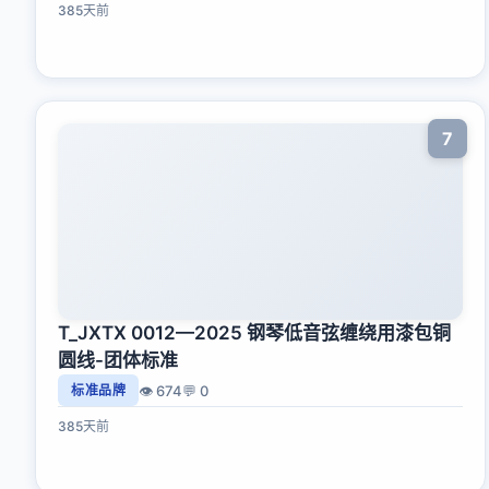
385天前
7
T_JXTX 0012—2025 钢琴低音弦缠绕用漆包铜
圆线-团体标准
👁️ 674
💬 0
标准品牌
385天前