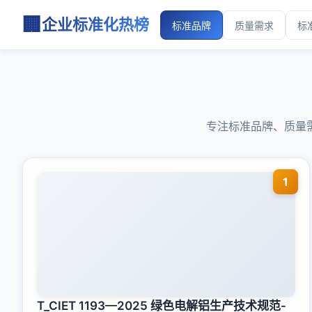
🏢
企业标准化热榜
标准品牌
质量需求
标
专注标准品牌、质量
1
T_CIET 1193—2025 绿色电解铝生产技术规范-