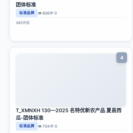
团体标准
👁️ 806
💬 0
标准品牌
385天前
4
T_XMNXH 130—2025 名特优新农产品 夏县西
瓜-团体标准
👁️ 704
💬 0
标准品牌