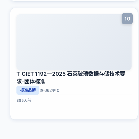
10
T_CIET 1192—2025 石英玻璃数据存储技术要
求-团体标准
👁️ 662
💬 0
标准品牌
385天前