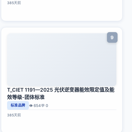
385天前
9
T_CIET 1191—2025 光伏逆变器能效限定值及能
效等级-团体标准
👁️ 654
💬 0
标准品牌
385天前